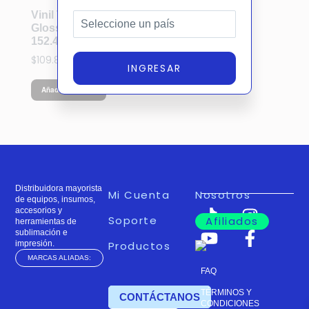
Vinil Textil Negro
Glossy (30.5cm x
152.4cm)
$
109.83
INGRESAR
Añadir al carrito
Distribuidora mayorista
Mi Cuenta
Nosotros
de equipos, insumos,
accesorios y
Soporte
Afiliados
herramientas de
sublimación e
impresión.
Productos
MARCAS ALIADAS:
FAQ
TÉRMINOS Y
TIENDA
CONTÁCTANOS
CONDICIONES