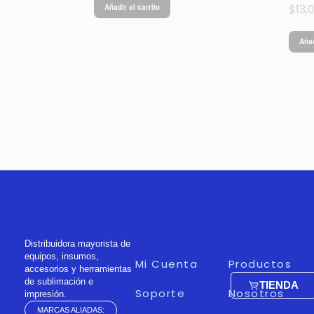
$
13,
Añadir al carrito
Añad
Distribuidora mayorista de
equipos, insumos,
Mi Cuenta
Productos
accesorios y herramientas
de sublimación e
TIENDA
Soporte
Nosotros
impresión.
MARCAS ALIADAS: