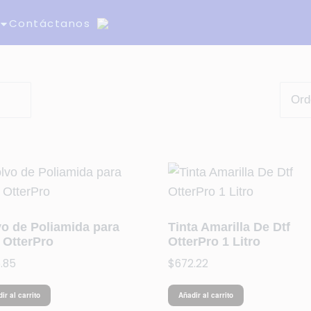
Contáctanos
vo de Poliamida para
Tinta Amarilla De Dtf
 OtterPro
OtterPro 1 Litro
.85
$
672.22
ir al carrito
Añadir al carrito