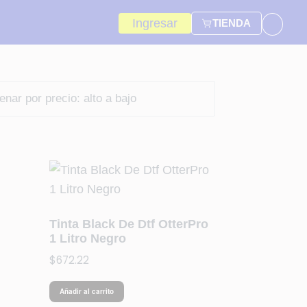
Ingresar
TIENDA
Tinta Black De Dtf OtterPro
1 Litro Negro
$
672.22
Añadir al carrito