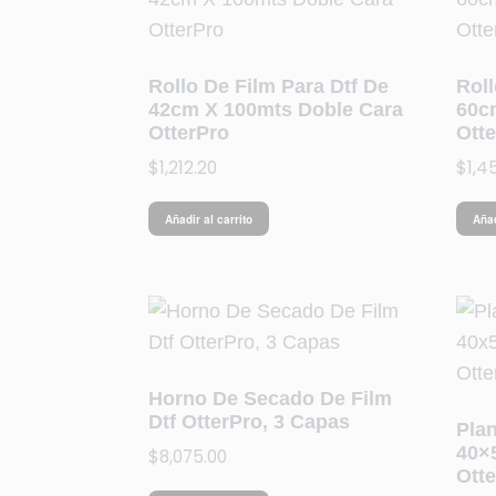
Rollo De Film Para Dtf De
Roll
42cm X 100mts Doble Cara
60c
OtterPro
Ott
$
1,212.20
$
1,4
Añadir al carrito
Añad
Horno De Secado De Film
Dtf OtterPro, 3 Capas
Pla
40×
$
8,075.00
Ott