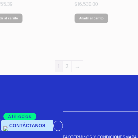
055.39
$
16,530.00
ir al carrito
Añadir al carrito
1
2
→
Afiliados
CONTÁCTANOS
FAQ
TÉRMINOS Y CONDICIONES
MAPA 