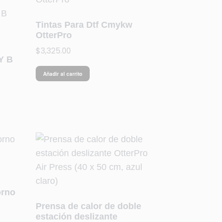
Tintas Para Dtf Cmykw
OtterPro
$
3,325.00
Y B
Añadir al carrito
orno
Prensa de calor de doble
estación deslizante