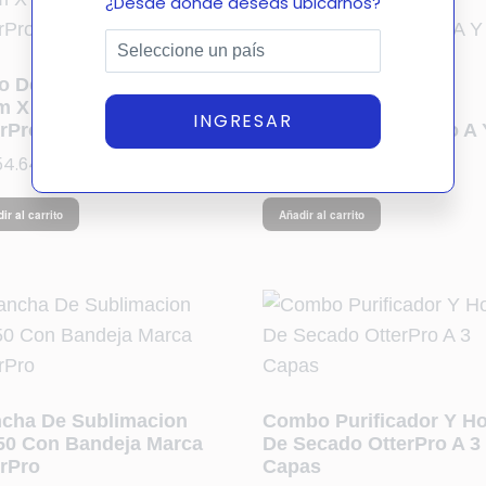
¿Desde dónde deseas ubicarnos?
o De Film Para Dtf De
Combo De Films De
m X 100mts Doble Cara
Impresión Dtf Uv
INGRESAR
erPro
30cmsx100mts, Lado A 
54.64
$
2,534.60
ir al carrito
Añadir al carrito
ncha De Sublimacion
Combo Purificador Y H
50 Con Bandeja Marca
De Secado OtterPro A 3
erPro
Capas