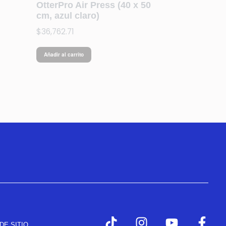
OtterPro Air Press (40 x 50
cm, azul claro)
$
36,762.71
Añadir al carrito
DE SITIO