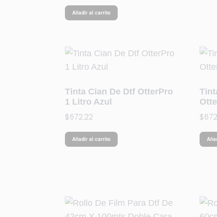
Añadir al carrito
Tinta Cian De Dtf OtterPro
Tin
1 Litro Azul
Otte
$
672.22
$
672
Añadir al carrito
Añad