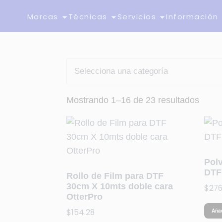
Marcas
Técnicas
Servicios
Información
Mostrando 1–16 de 23 resultados
Pol
DTF
Rollo de Film para DTF
30cm X 10mts doble cara
$
276
OtterPro
$
154.28
Añad