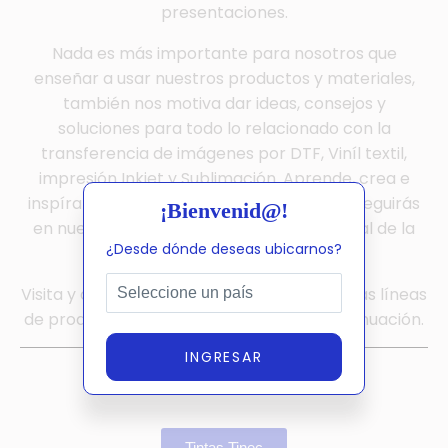
presentaciones.
Nada es más importante para nosotros que
enseñar a usar nuestros productos y materiales,
también nos motiva dar ideas, consejos y
soluciones para todo lo relacionado con la
transferencia de imágenes por DTF, Viníl textil,
impresión Inkjet y Sublimación. Aprende, crea e
inspírate con mas de 1000 videos que conseguirás
¡Bienvenid@!
en nuestras redes sociales. (enlaces al final de la
¿Desde dónde deseas ubicarnos?
página)
Visita y obten mas información acerca de las líneas
de productos Tinec® en los enlaces a continuación.
INGRESAR
Tintas Tinec