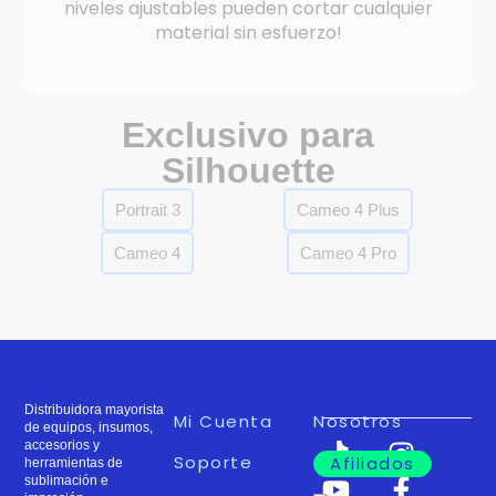
niveles ajustables pueden cortar cualquier
material sin esfuerzo!
Exclusivo para
Silhouette
Portrait 3
Cameo 4 Plus
Cameo 4
Cameo 4 Pro
Distribuidora mayorista
Mi Cuenta
Nosotros
de equipos, insumos,
accesorios y
Soporte
Afiliados
herramientas de
sublimación e