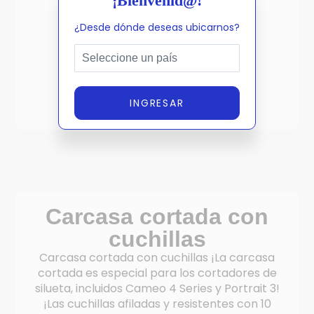
¡Bienvenid@!
√ Para cortar cualquier longitud
¿Desde dónde deseas ubicarnos?
√ Cuchilla ajustable
√ Múltiples cintas a la vez
√ Portaherramientas artesanales
√ Núcleos grandes y pequeños para
diferentes diámetros de cinta
INGRESAR
Carcasa cortada con
cuchillas
Carcasa cortada con cuchillas ¡La carcasa
cortada es especial para los cortadores de
silueta, incluidos Cameo 4 Series y Portrait 3!
¡Las cuchillas afiladas y resistentes con 10