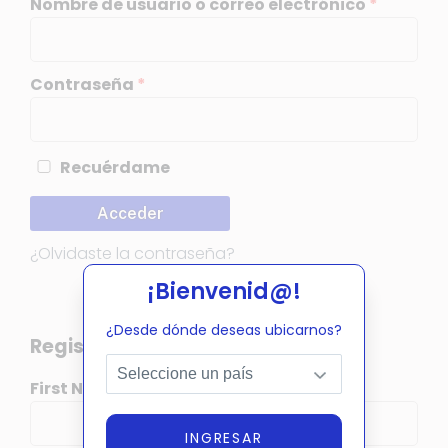
Nombre de usuario o correo electrónico
*
Contraseña
*
Recuérdame
A
l
Acceder
t
e
¿Olvidaste la contraseña?
r
¡Bienvenid@!
n
a
¿Desde dónde deseas ubicarnos?
t
Register New Affiliate Account:
i
First Name:*
Last Name:*
v
e
INGRESAR
: