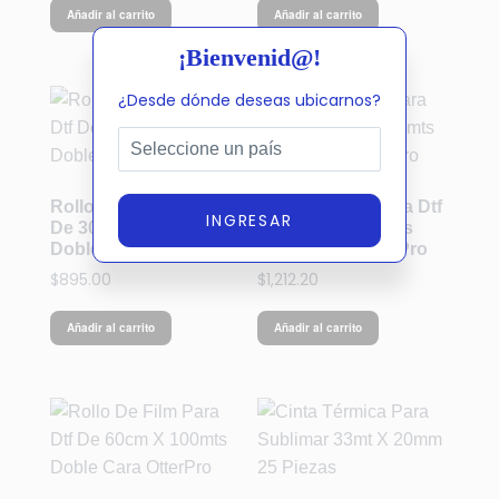
Añadir al carrito
Añadir al carrito
¡Bienvenid@!
¿Desde dónde deseas ubicarnos?
Rollo De Film Para Dtf
Rollo De Film Para Dtf
INGRESAR
De 30cm X 100mts
De 42cm X 100mts
Doble Cara OtterPro
Doble Cara OtterPro
$
895.00
$
1,212.20
Añadir al carrito
Añadir al carrito