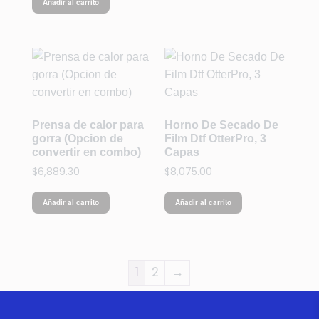
Añadir al carrito
Prensa de calor para
Horno De Secado De
gorra (Opcion de
Film Dtf OtterPro, 3
convertir en combo)
Capas
$
6,889.30
$
8,075.00
Añadir al carrito
Añadir al carrito
1
2
→