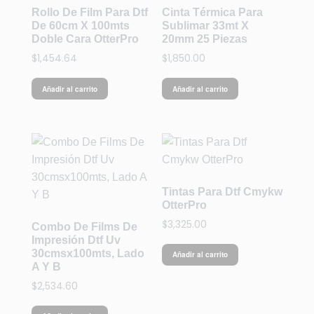
Rollo De Film Para Dtf
Cinta Térmica Para
De 60cm X 100mts
Sublimar 33mt X
Doble Cara OtterPro
20mm 25 Piezas
$
1,454.64
$
1,850.00
Añadir al carrito
Añadir al carrito
Tintas Para Dtf Cmykw
OtterPro
$
3,325.00
Combo De Films De
Impresión Dtf Uv
30cmsx100mts, Lado
Añadir al carrito
A Y B
$
2,534.60