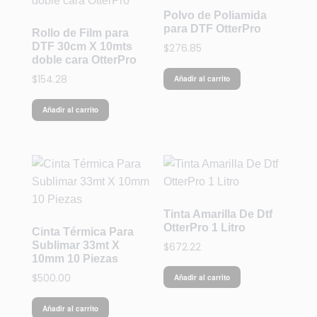
Polvo de Poliamida
para DTF OtterPro
Rollo de Film para
DTF 30cm X 10mts
$
276.85
doble cara OtterPro
$
154.28
Añadir al carrito
Añadir al carrito
Tinta Amarilla De Dtf
OtterPro 1 Litro
Cinta Térmica Para
Sublimar 33mt X
$
672.22
10mm 10 Piezas
$
500.00
Añadir al carrito
Añadir al carrito