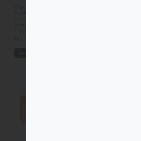
Papel de
Papel de
Sublimación para
Sublimación para
corte Craft Express
corte Craft Express
(Lago verde) 11.4cm
(Arena cálida)
x 30.5cm / 4 pzas
11.4cm x 30.5cm / 4
pzas
$
104.68
$
104.68
Añadir al carrito
Añadir al carrito