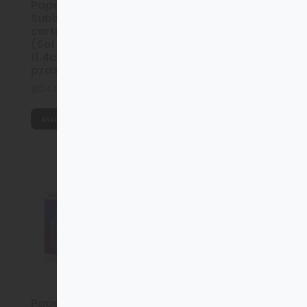
Papel de
Papel de
Sublimación para
Sublimación para
corte Craft Express
corte Craft Express
(Sol naciente)
(Cielo de ensueño)
11.4cm x 30.5cm / 4
11.4cm x 30.5cm / 4
pzas
pzas
$
104.68
$
104.68
Añadir al carrito
Añadir al carrito
Papel de
Papel de