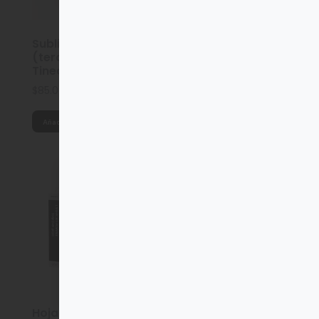
Subli Textil
Subli Textil
(terciopelo Corto)
(terciopelo Áspero)
Tinec 10 Hojas A4.
Tinec 10 Hojas A4.
$
85.00
$
85.00
Añadir al carrito
Añadir al carrito
¡Bienvenid@!
¡Oferta!
¿Desde dónde deseas ubicarnos?
INGRESAR
Hoja de