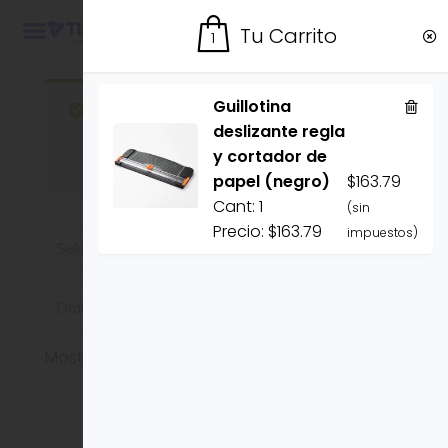
Ingresar
TIENDA
Tu Carrito
1
Guillotina
“Guillotina deslizante regla y
deslizante regla
cortador de papel (negro)” se ha
y cortador de
añadido a tu carrito.
Ver carrito
papel (negro)
$
163.79
Cant:
1
(sin
Precio:
$
163.79
impuestos)
Mostrando 1–16 de 128 resultados