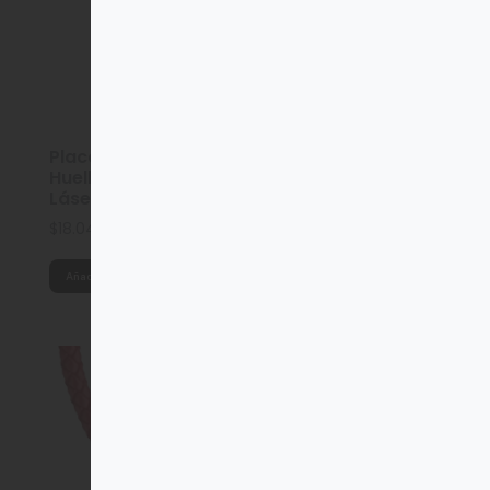
Placa Id Mascota
Brocha de madera
Huella Para Grabar
7,62cm
Láser Y Sublimar
$
25.98
$
18.04
Añadir al carrito
Añadir al carrito