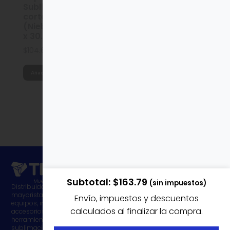
Sublimación para
Sublimación para
corte Craft Express
corte Craft Express
(Niebla rosa) 11.4cm
(Luciérnaga
x 30.5cm / 4 pzas
nocturna) 11.4cm x
30.5cm / 4 pzas
$
104.68
$
104.68
Añadir al carrito
Añadir al carrito
1
2
3
4
…
6
7
8
→
Subtotal
$
163.79
(sin impuestos)
Distribuidora
Mi Cuenta
Nosotros
mayorista de
Envío, impuestos y descuentos
equipos, insumos,
Soporte
calculados al finalizar la compra.
Afiliados
accesorios y
herramientas de
sublimación e
Productos