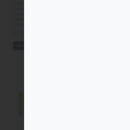
transferencia de
sublimación Craft
Express 8pzas
(Negro intenso
Vaso Ringneck Para
30.5cm x 30.5cm)
Sublimar Acero
Doble Pared 20oz
$
103.00
Con Tapa
$
103.11
Añadir al carrito
Añadir al carrito