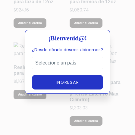
para taza de 12oz
para termos de 12oz
$
924.16
$
1,060.74
Añadir al carrito
Añadir al carrito
¡Bienvenid@!
¿Desde dónde deseas ubicarnos?
Resistencia cónica
para taza de 17oz
$
1,167.50
INGRESAR
Resistencia recta para
cilindros de 20oz
(Prensa Elite/Pro Max
Añadir al carrito
Cilindro)
$
1,303.03
Añadir al carrito