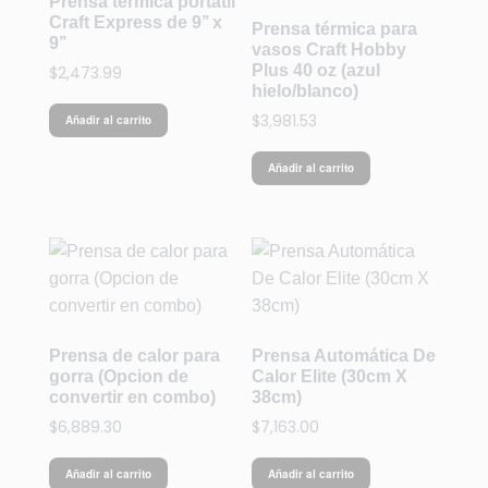
Prensa térmica portátil
Craft Express de 9’’ x
Prensa térmica para
9’’
vasos Craft Hobby
Plus 40 oz (azul
$
2,473.99
hielo/blanco)
$
3,981.53
Añadir al carrito
Añadir al carrito
Prensa de calor para
Prensa Automática De
gorra (Opcion de
Calor Elite (30cm X
convertir en combo)
38cm)
$
6,889.30
$
7,163.00
Añadir al carrito
Añadir al carrito