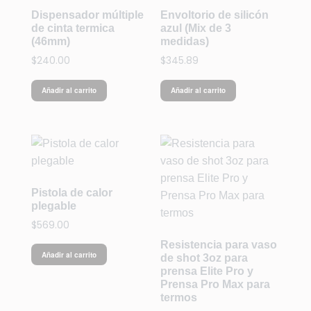
Dispensador múltiple
Envoltorio de silicón
de cinta termica
azul (Mix de 3
(46mm)
medidas)
$
240.00
$
345.89
Añadir al carrito
Añadir al carrito
Pistola de calor
plegable
$
569.00
Resistencia para vaso
Añadir al carrito
de shot 3oz para
prensa Elite Pro y
Prensa Pro Max para
termos