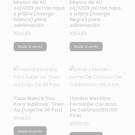
blanco de 40
blanco de 40
oz/1200 ml con tapa
oz/1200 ml con tapa
y pajita (mango
y pajita (mango
blanco) para
Negro) para
sublimación
sublimación
$
294.00
$
294.00
Añadir al carrito
Añadir al carrito
Taza Blanca 11oz
Llavero Metálico
Para Sublimar, Tinec
Forma De Corazon
Aa (caja De 36 Pza)
De Sublimación 100
Pzas
$
949.00
$
1,600.00
Añadir al carrito