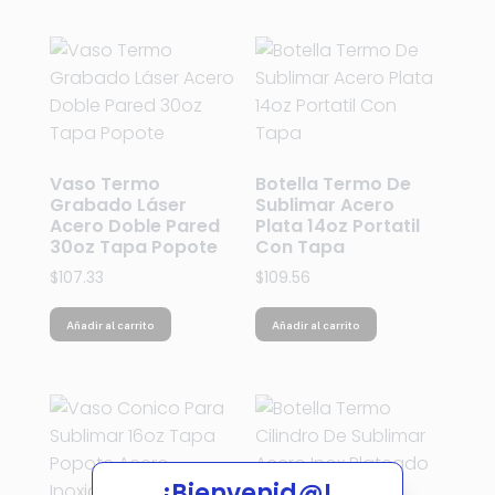
Vaso Termo
Botella Termo De
Grabado Láser
Sublimar Acero
Acero Doble Pared
Plata 14oz Portatil
30oz Tapa Popote
Con Tapa
$
107.33
$
109.56
Añadir al carrito
Añadir al carrito
¡Bienvenid@!