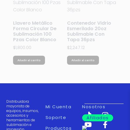
Llavero Metálico
Contenedor Vidrio
Forma Circular De
Esmerilado 20oz
Sublimación 100
Sublimable Con
Pzas Color Blanco
Tapa 36pzs
$
1,800.00
$
2,247.12
Añadir al carrito
Añadir al carrito
Distribuidora
mayorista de
Mi Cuenta
Nosotros
equipos, insumos,
accesorios y
Soporte
Afiliados
herramientas de
sublimación e
Productos
impresión.