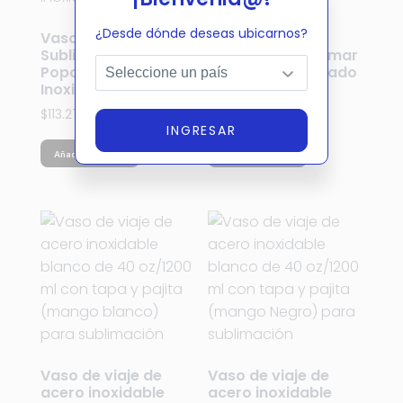
¿Desde dónde deseas ubicarnos?
Vaso Conico Para
Botella Termo
Sublimar 16oz Tapa
Cilindro De Sublimar
Popote Acero
Acero Inox Plateado
Inoxidable
500ml
$
113.27
$
143.04
INGRESAR
Añadir al carrito
Añadir al carrito
Vaso de viaje de
Vaso de viaje de
acero inoxidable
acero inoxidable