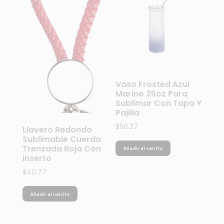
Vaso Frosted Azul
Marino 25oz Para
Sublimar Con Tapa Y
Pajilla
$
50.27
Llavero Redondo
Sublimable Cuerda
Trenzada Roja Con
Añadir al carrito
Inserto
$
40.77
Añadir al carrito