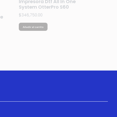
Impresora Dtf All In One
System OtterPro S60
$
346,750.00
ne
Añadir al carrito