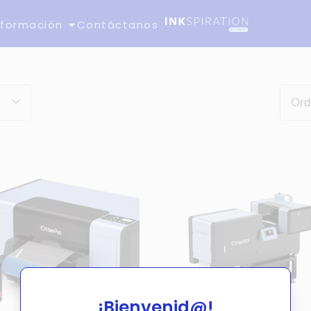
nformación
Contáctanos
¡Bienvenid@!