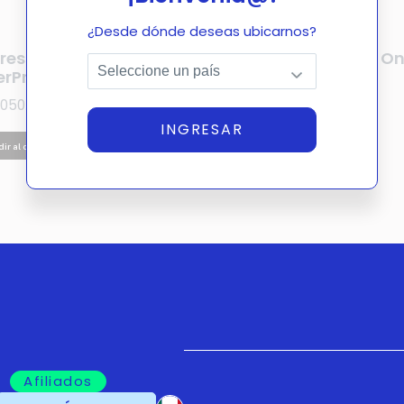
¿Desde dónde deseas ubicarnos?
resora Dtf Uv
Impresora Dtf All In O
erPro C30
OtterPro S40
,050.00
$
235,600.00
INGRESAR
ir al carrito
Añadir al carrito
Afiliados