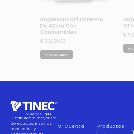
Impresora Dtf OtterPro
Imp
De 42cm Con
Ott
Consumibles
$
189
$
133,000.00
Añad
Añadir al carrito
Distribuidora mayorista
de equipos, insumos,
Mi Cuenta
Productos
accesorios y