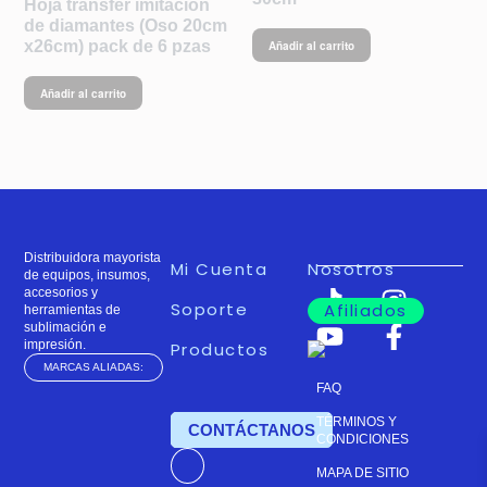
Hoja transfer imitación
de diamantes (Oso 20cm
x26cm) pack de 6 pzas
Añadir al carrito
Añadir al carrito
Distribuidora mayorista
Mi Cuenta
Nosotros
de equipos, insumos,
accesorios y
Soporte
Afiliados
herramientas de
sublimación e
impresión.
Productos
MARCAS ALIADAS:
FAQ
TÉRMINOS Y
TIENDA
CONTÁCTANOS
CONDICIONES
MAPA DE SITIO