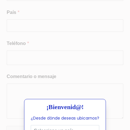
o
r
*
País
r
e
o
o
*
Teléfono
Comentario o mensaje
¡Bienvenid@!
¿Desde dónde deseas ubicarnos?