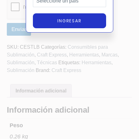
INGRESAR
Enviar
A
SKU:
CESTLB
Categorías:
Consumibles para
lt
Sublimación
,
Craft Express
,
Herramientas
,
Marcas
,
e
Sublimación
,
Técnicas
Etiquetas:
Herramientas
,
r
Sublimación
Brand:
Craft Express
n
a
ti
Información adicional
v
e
Información adicional
:
Peso
0.26 kg