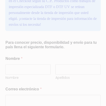
en el Checkout según su C.P.. Productos como trabajos de
impresión especializada DTF o DTF UV se retiran
personalmente desde la tienda de impresión que usted
eligió. ¡contacte la tienda de impresión para información de
envíos si los necesita!
Para conocer precio, disponibilidad y envío para tu
país llena el siguiente formulario.
e
*
Nombre
l
e
c
t
Nombre
Apellidos
r
ó
n
*
Correo electrónico
i
c
o
C