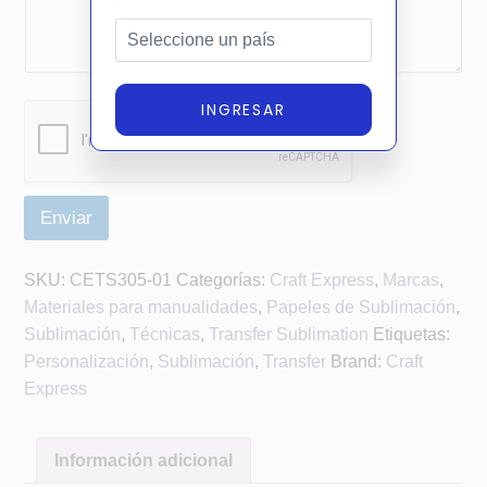
INGRESAR
Enviar
A
SKU:
CETS305-01
Categorías:
Craft Express
,
Marcas
,
lt
Materiales para manualidades
,
Papeles de Sublimación
,
e
Sublimación
,
Técnicas
,
Transfer Sublimation
Etiquetas:
r
Personalización
,
Sublimación
,
Transfer
Brand:
Craft
n
Express
a
ti
v
Información adicional
e