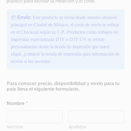
plástico para facilitar la medición y el corte.
📦
Envío:
Este producto se envía desde nuestro almacén
principal en Ciudad de México, el costo de envío se refleja
en el Checkout según su C.P.. Productos como trabajos de
impresión especializada DTF o DTF UV se retiran
personalmente desde la tienda de impresión que usted
eligió. ¡contacte la tienda de impresión para información de
envíos si los necesita!
P
Para conocer precio, disponibilidad y envío para tu
a
país llena el siguiente formulario.
í
s
P
*
Nombre
r
o
d
u
Nombre
Apellidos
c