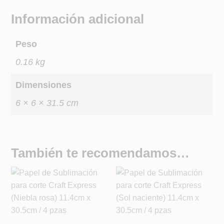
:
Información adicional
Peso
0.16 kg
Dimensiones
6 × 6 × 31.5 cm
También te recomendamos…