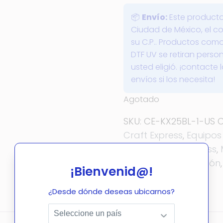
📦
Envío:
Este producto
Ciudad de México, el co
su C.P.. Productos com
DTF UV se retiran pers
usted eligió. ¡contacte
envíos si los necesita!
Agotado
SKU:
CE-KX25BL-1-US
C
Craft Express
,
Equipos
Hornos Craft Express
,
DTF
,
Hidrosublimación
¡Bienvenid@!
¿Desde dónde deseas ubicarnos?