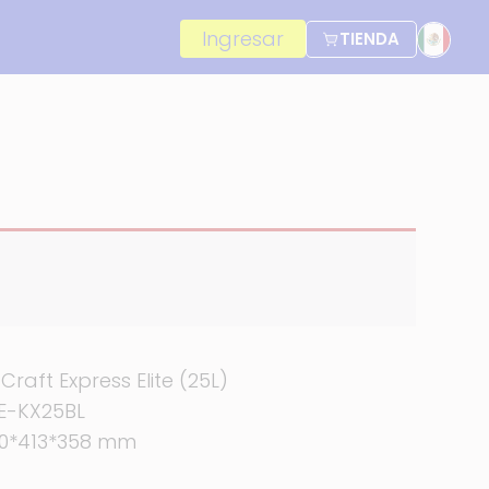
Ingresar
TIENDA
raft Express Elite (25L)
CE-KX25BL
30*413*358 mm