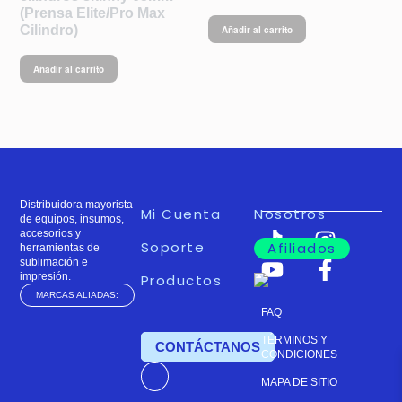
(Prensa Elite/Pro Max
Cilindro)
Añadir al carrito
Añadir al carrito
Distribuidora mayorista
Mi Cuenta
Nosotros
de equipos, insumos,
accesorios y
Soporte
Afiliados
herramientas de
sublimación e
impresión.
Productos
MARCAS ALIADAS:
FAQ
TÉRMINOS Y
TIENDA
CONTÁCTANOS
CONDICIONES
MAPA DE SITIO