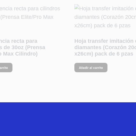
ncia recta para
Hoja transfer imitación
os de 30oz (Prensa
diamantes (Corazón 2
o Max Cilindro)
x26cm) pack de 6 pzas
arrito
Añadir al carrito