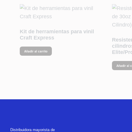
Kit de herramientas para vinil
Craft Express
Resiste
cilindr
Añadir al carrito
Elite/Pr
Añadir al c
Distribuidora mayorista de