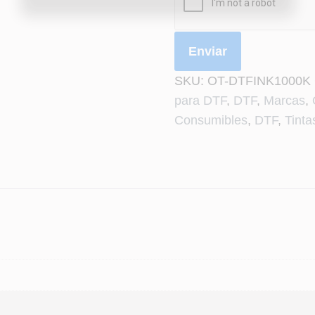
a
j
e
Enviar
SKU:
OT-DTFINK1000K
para DTF
,
DTF
,
Marcas
,
Consumibles
,
DTF
,
Tinta