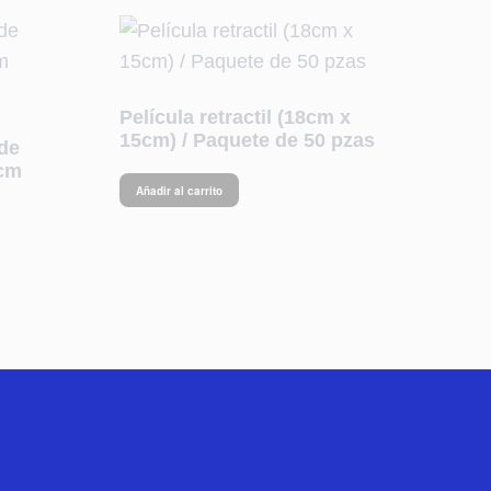
Película retractil (18cm x
15cm) / Paquete de 50 pzas
 de
0cm
Añadir al carrito