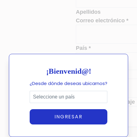
Apellidos
Correo electrónico
*
N
País
*
o
m
¡Bienvenid@!
b
Teléfono
*
r
¿Desde dónde deseas ubicarnos?
e
o
Comentario o mensaje
m
INGRESAR
e
n
s