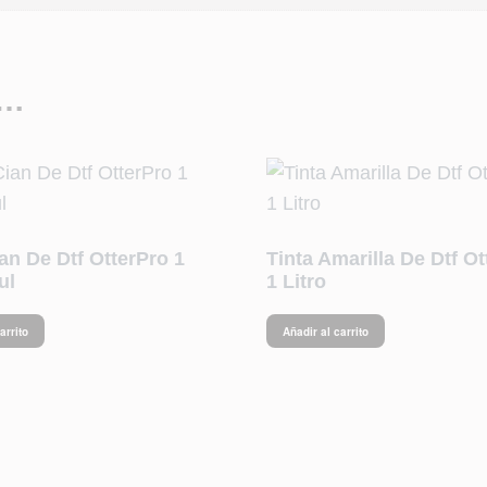
s…
an De Dtf OtterPro 1
Tinta Amarilla De Dtf Ot
ul
1 Litro
arrito
Añadir al carrito