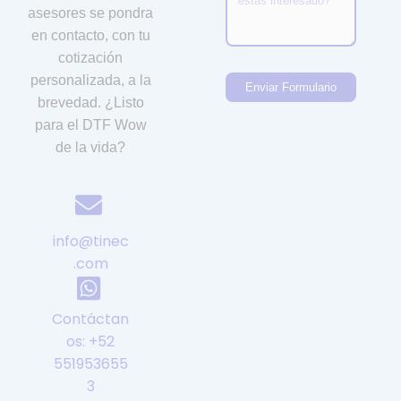
asesores se pondra
en contacto, con tu
cotización
personalizada, a la
Enviar Formulario
brevedad. ¿Listo
para el DTF Wow
de la vida?
info@tinec
.com
Contáctan
os: +52
551953655
3