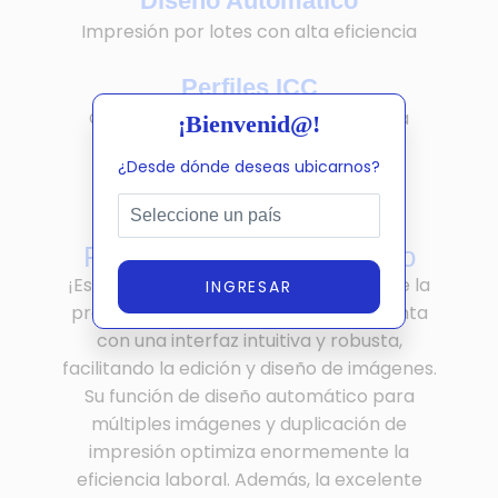
Diseño Automático
Impresión por lotes con alta eficiencia
Perfiles ICC
Optimiza tu flujo de trabajo para una
¡Bienvenid@!
productividad óptima
¿Desde dónde deseas ubicarnos?
Potente Software OtterPro
¡Este software potencia notablemente la
INGRESAR
productividad en proyectos DTF! Cuenta
con una interfaz intuitiva y robusta,
facilitando la edición y diseño de imágenes.
Su función de diseño automático para
múltiples imágenes y duplicación de
impresión optimiza enormemente la
eficiencia laboral. Además, la excelente