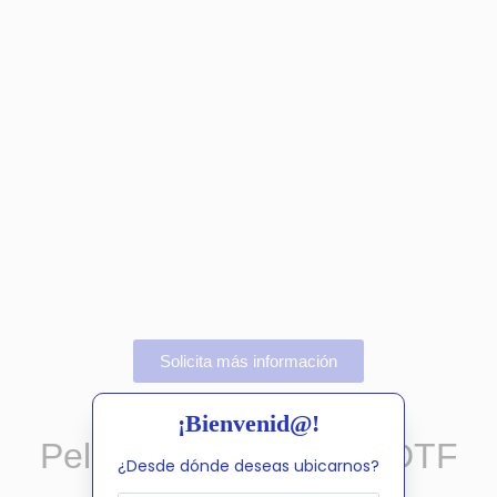
Solicita más información
¡Bienvenid@!
Película de purpurina DTF
¿Desde dónde deseas ubicarnos?
OtterPro