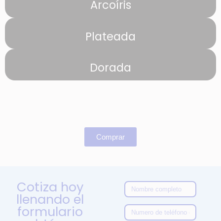
Arcoíris
Plateada
Dorada
Comprar
Cotiza hoy
llenando el
formulario