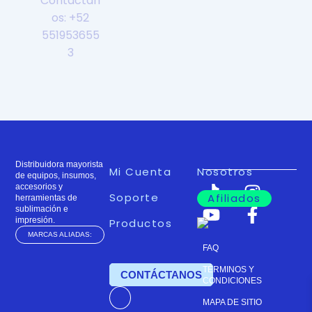
Contáctan
os: +52
551953655
3
Distribuidora mayorista
Mi Cuenta
Nosotros
de equipos, insumos,
accesorios y
Soporte
Afiliados
herramientas de
sublimación e
impresión.
Productos
MARCAS ALIADAS:
FAQ
TÉRMINOS Y
TIENDA
CONTÁCTANOS
CONDICIONES
MAPA DE SITIO