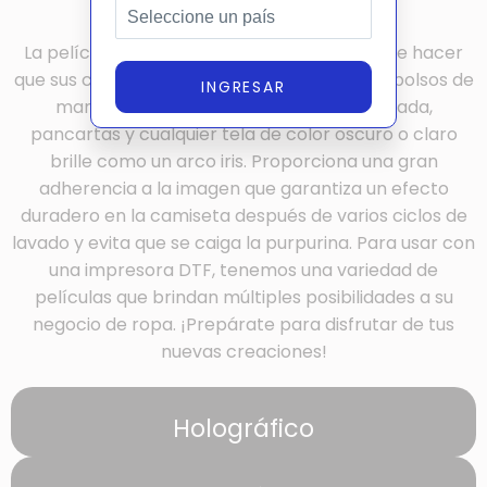
(Despegar en frío)
La película de purpurina DTF OtterPro puede hacer
que sus camisetas, sudaderas con capucha, bolsos de
INGRESAR
mano, gorras, zapatos, fundas de almohada,
pancartas y cualquier tela de color oscuro o claro
brille como un arco iris. Proporciona una gran
adherencia a la imagen que garantiza un efecto
duradero en la camiseta después de varios ciclos de
lavado y evita que se caiga la purpurina. Para usar con
una impresora DTF, tenemos una variedad de
películas que brindan múltiples posibilidades a su
negocio de ropa. ¡Prepárate para disfrutar de tus
nuevas creaciones!
Holográfico