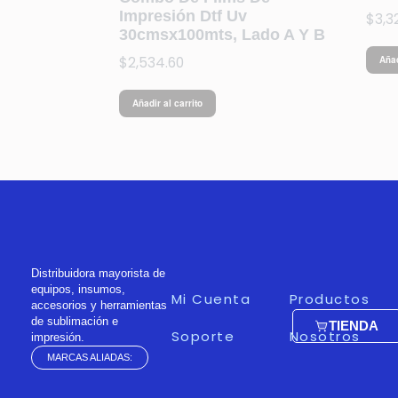
Impresión Dtf Uv
$
3,3
30cmsx100mts, Lado A Y B
$
2,534.60
Añad
Añadir al carrito
Distribuidora mayorista de
equipos, insumos,
Mi Cuenta
Productos
accesorios y herramientas
de sublimación e
TIENDA
Soporte
Nosotros
impresión.
MARCAS ALIADAS: