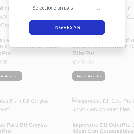
INGRESAR
o De Film Para Dtf De
Rollo De Film Para Dtf 
m X 100mts Doble Cara
60cm X 100mts Doble C
erPro
OtterPro
12.20
$
1,454.64
ir al carrito
Añadir al carrito
tas Para Dtf Cmykw
Impresora Dtf OtterPro 
erPro
42cm Con Consumibles