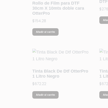
DTF
Rollo de Film para DTF
30cm X 10mts doble cara
$
276
OtterPro
$
154.28
Añad
Añadir al carrito
Tinta Black De Dtf OtterPro
Tint
1 Litro Negro
1 Li
$
672.22
$
672
Añadir al carrito
Añad