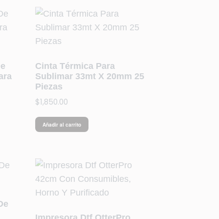
De
Cinta Térmica Para
ara
Sublimar 33mt X 20mm 25
Piezas
$
1,850.00
Añadir al carrito
De
Impresora Dtf OtterPro