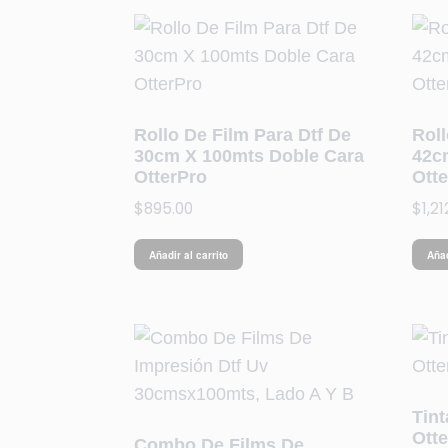
Rollo De Film Para Dtf De
Roll
30cm X 100mts Doble Cara
42c
OtterPro
Ott
$
895.00
$
1,2
Añadir al carrito
Añad
Tin
Ott
Combo De Films De