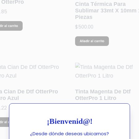
 OtterPro
Cinta Térmica Para
Sublimar 33mt X 10mm 
.85
Piezas
$
500.00
ir al carrito
Añadir al carrito
a Cian De Dtf OtterPro
Tinta Magenta De Dtf
tro Azul
OtterPro 1 Litro
.22
$
672.22
¡Bienvenid@!
ir al carrito
Añadir al carrito
¿Desde dónde deseas ubicarnos?