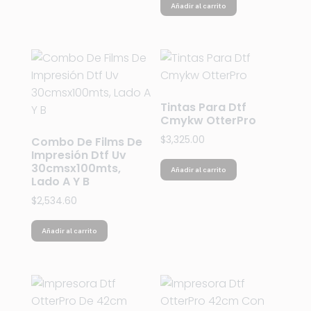
Añadir al carrito
Tintas Para Dtf
Cmykw OtterPro
$
3,325.00
Combo De Films De
Impresión Dtf Uv
30cmsx100mts,
Añadir al carrito
Lado A Y B
$
2,534.60
Añadir al carrito