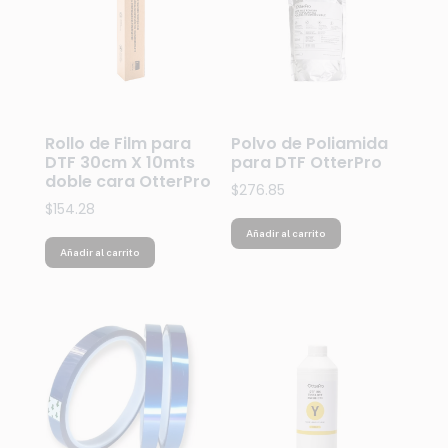
Rollo de Film para
Polvo de Poliamida
DTF 30cm X 10mts
para DTF OtterPro
doble cara OtterPro
$
276.85
$
154.28
Añadir al carrito
Añadir al carrito