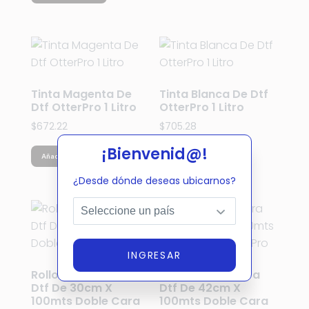
Tinta Magenta De
Tinta Blanca De Dtf
Dtf OtterPro 1 Litro
OtterPro 1 Litro
$
672.22
$
705.28
¡Bienvenid@!
Añadir al carrito
Añadir al carrito
¿Desde dónde deseas ubicarnos?
INGRESAR
Rollo De Film Para
Rollo De Film Para
Dtf De 30cm X
Dtf De 42cm X
100mts Doble Cara
100mts Doble Cara