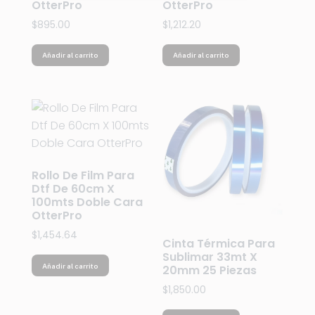
OtterPro
OtterPro
$
895.00
$
1,212.20
Añadir al carrito
Añadir al carrito
Rollo De Film Para
Dtf De 60cm X
100mts Doble Cara
OtterPro
$
1,454.64
Cinta Térmica Para
Sublimar 33mt X
Añadir al carrito
20mm 25 Piezas
$
1,850.00