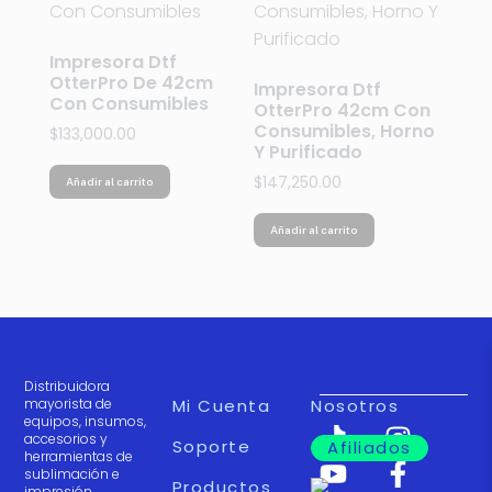
Impresora Dtf
OtterPro De 42cm
Impresora Dtf
Con Consumibles
OtterPro 42cm Con
Consumibles, Horno
$
133,000.00
Y Purificado
$
147,250.00
Añadir al carrito
Añadir al carrito
Distribuidora
mayorista de
Mi Cuenta
Nosotros
equipos, insumos,
accesorios y
Soporte
Afiliados
herramientas de
sublimación e
Productos
impresión.