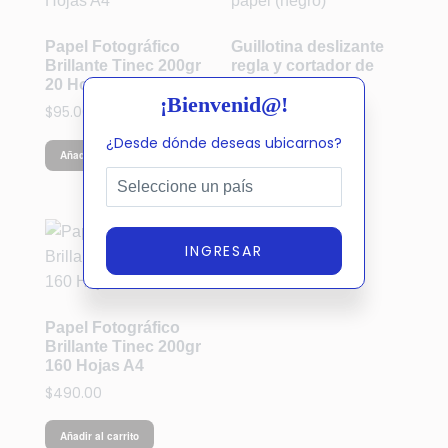
Papel Fotográfico
Guillotina deslizante
Brillante Tinec 200gr
regla y cortador de
20 Hojas A4
papel (negro)
¡Bienvenid@!
$
95.00
$
190.00
¿Desde dónde deseas ubicarnos?
Añadir al carrito
Añadir al carrito
INGRESAR
Papel Fotográfico
Brillante Tinec 200gr
160 Hojas A4
$
490.00
Añadir al carrito