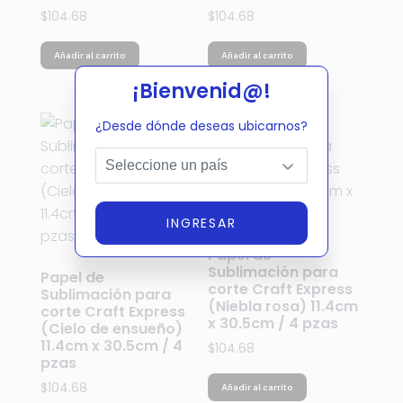
$
104.68
$
104.68
Añadir al carrito
Añadir al carrito
¡Bienvenid@!
¿Desde dónde deseas ubicarnos?
INGRESAR
Papel de
Sublimación para
Papel de
corte Craft Express
Sublimación para
(Niebla rosa) 11.4cm
corte Craft Express
x 30.5cm / 4 pzas
(Cielo de ensueño)
11.4cm x 30.5cm / 4
$
104.68
pzas
$
104.68
Añadir al carrito