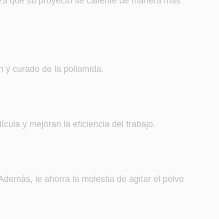
iza que su proyecto se caliente de manera más
n y curado de la poliamida.
cula y mejoran la eficiencia del trabajo.
Además, le ahorra la molestia de agitar el polvo