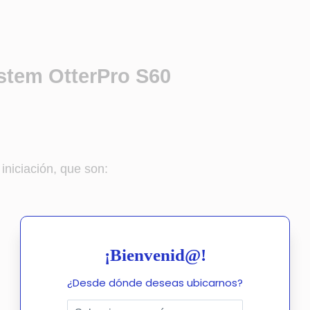
ti
v
e
:
ystem OtterPro S60
niciación, que son:
¡Bienvenid@!
¿Desde dónde deseas ubicarnos?