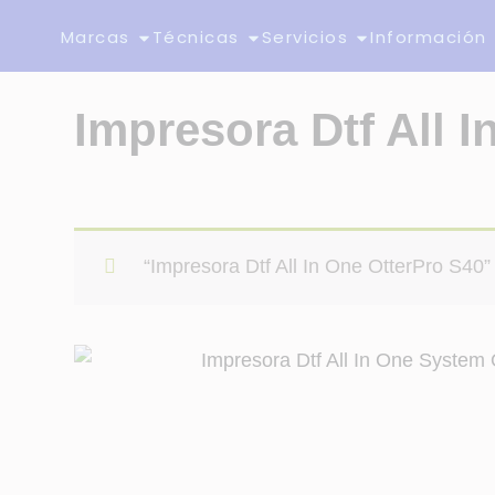
Marcas
Técnicas
Servicios
Información
Impresora Dtf All 
“Impresora Dtf All In One OtterPro S40” 