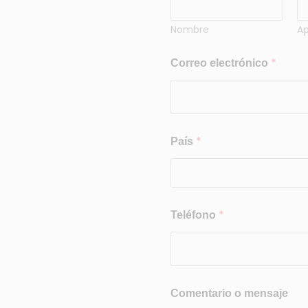
Nombre
Ap
*
Correo electrónico
*
País
T
*
Teléfono
e
l
é
f
o
n
Comentario o mensaje
o