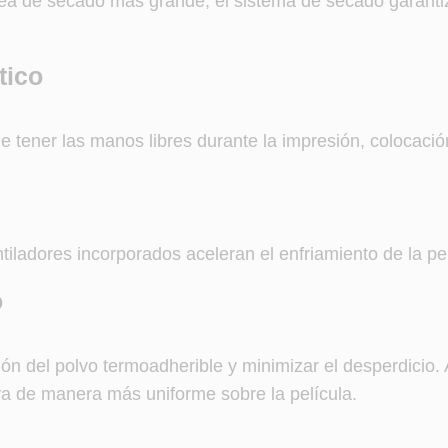
rea de secado más grande, el sistema de secado garant
tico
 tener las manos libres durante la impresión, colocació
iladores incorporados aceleran el enfriamiento de la pelí
o
ón del polvo termoadherible y minimizar el desperdicio. 
uya de manera más uniforme sobre la película.