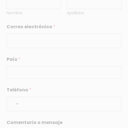
Nombre
Apellidos
Correo electrónico
*
*
País
*
T
e
l
é
f
o
Teléfono
*
n
o
C
o
m
e
Comentario o mensaje
n