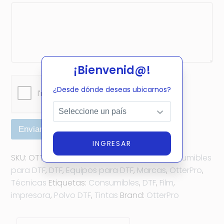
t
a
r
i
o
¡Bienvenid@!
¿Desde dónde deseas ubicarnos?
Enviar
INGRESAR
A
SKU:
OTTER-DTFPRT40LB-C
Categorías:
Consumibles
lt
para DTF
,
DTF
,
Equipos para DTF
,
Marcas
,
OtterPro
,
e
Técnicas
Etiquetas:
Consumibles
,
DTF
,
Film
,
r
impresora
,
Polvo DTF
,
Tintas
Brand:
OtterPro
n
a
ti