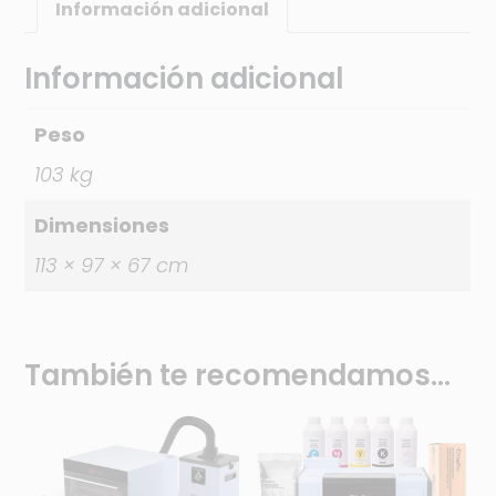
Información adicional
v
e
Información adicional
:
Peso
103 kg
Dimensiones
113 × 97 × 67 cm
También te recomendamos…