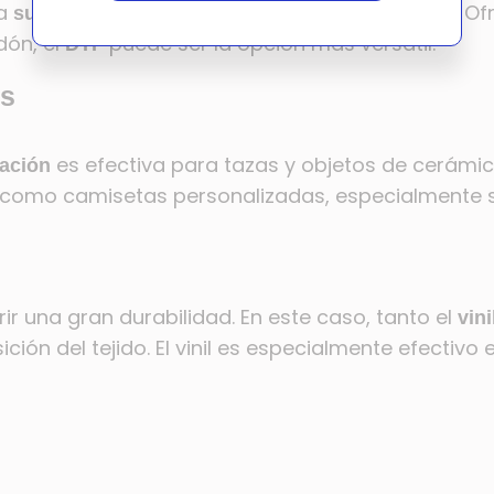
la
es ideal si trabajas con poliéster. Of
sublimación
dón, el
puede ser la opción más versátil.
DTF
os
es efectiva para tazas y objetos de cerámica
ación
como camisetas personalizadas, especialmente s
ir una gran durabilidad. En este caso, tanto el
vini
ón del tejido. El vinil es especialmente efectivo 