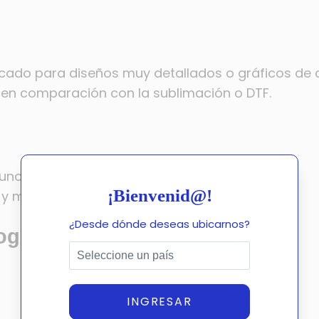
ado para diseños muy detallados o gráficos de
n comparación con la sublimación o DTF.
gunos casos).
¡Bienvenid@!
 y madera.
¿Desde dónde deseas ubicarnos?
gías por Tipo de Negocio
INGRESAR